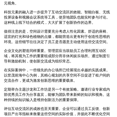
元视角。
科技元素的融入进一步提升了互动交流区的效能。智能白板、无线
投屏设备和视频会议系统等工具，使异地团队也能实时参与讨论。
这种线上线下结合的模式，大大扩展了创新协作的边界。
值得注意的是，空间设计需要充分考虑人性化因素。舒适的座椅、
适宜的灯光和绿色植物的点缀，都能营造出更有利于创造性思维的
环境。这些细节往往决定了员工是否愿意主动使用这些交流空间。
企业文化的塑造同样重要。管理层应当鼓励员工合理利用互动区
域，将其视为工作的重要组成部分而非休闲娱乐场所。通过制度引
导和激励机制，使创新交流成为组织常态。
在实际案例中，一些领先的办公场所已经展现出卓越的实践成果。
以世茂前海中心为例，其精心规划的共享空间不仅促进了租户间的
交流合作，更成为激发创新思维的重要载体。
定期举办主题沙龙和工作坊是另一个有效策略。邀请行业专家或内
部优秀员工作为分享嘉宾，能够为团队带来新鲜的知识和视角。这
种持续的知识输入是维持创新活力的重要保障。
评估互动交流区的成效也至关重要。企业可以通过员工反馈、创新
项目产出等指标来衡量这些空间的实际价值，并据此不断优化空间