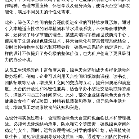
作精神。合理布置座椅、休息亭以及健身角落，使得天台空间多功
能化，满足不同员工的个性化需求。
此外，绿色天台空间的整合还能促进企业的可持续发展形象。通过
引入本地适应性强的耐旱植物和节水灌溉系统，不仅降低维护成
本，还体现了环保节能的理念。某些高端写字楼如世茂前海中心，
便采用了先进的绿色建筑技术，将天台绿化与智慧管理系统结合，
实时监控植物生长状态和环境参数，确保生态系统的稳定运作。这
样的设计不仅提升了办公楼的整体价值，也为租户创造了更具吸引
力的办公环境。
从员工生活场景的丰富角度来看，绿色天台还能成为多样化活动的
举办场所。例如，企业可以利用天台空间组织瑜伽课程、读书会、
团队拓展等活动，增强员工之间的交流与互动，提升归属感和满意
度。天台的开放性和私密性兼具，适合举办小型社交活动或静态娱
乐，满足不同员工的休闲需求。此外，部分企业还将绿色天台作为
健康饮食推广的试验田，种植有机蔬菜和香草，倡导绿色生活方
式，增加员工对健康饮食的认知和兴趣。
在设计与实施过程中，合理整合绿色天台空间也面临技术和管理挑
战。必须考虑建筑结构承重、防水和安全等因素，确保绿色空间的
稳定与安全。同时，运营管理需制定科学的维护计划，确保植物健
康生长，避免管理漏洞导致环境质量下降。通过专业团队的协作和