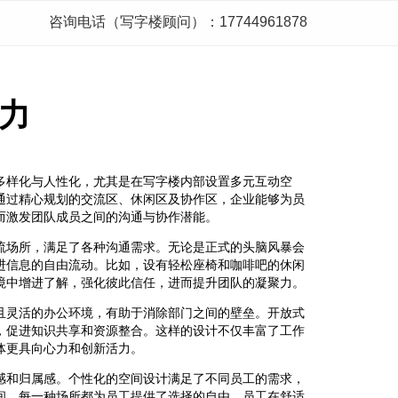
咨询电话（写字楼顾问）：17744961878
力
多样化与人性化，尤其是在写字楼内部设置多元互动空
通过精心规划的交流区、休闲区及协作区，企业能够为员
而激发团队成员之间的沟通与协作潜能。
流场所，满足了各种沟通需求。无论是正式的头脑风暴会
进信息的自由流动。比如，设有轻松座椅和咖啡吧的休闲
境中增进了解，强化彼此信任，进而提升团队的凝聚力。
且灵活的办公环境，有助于消除部门之间的壁垒。开放式
，促进知识共享和资源整合。这样的设计不仅丰富了工作
体更具向心力和创新活力。
感和归属感。个性化的空间设计满足了不同员工的需求，
间，每一种场所都为员工提供了选择的自由。员工在舒适